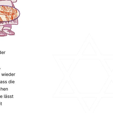
der
,
r wieder
ass die
chen
e lässt
t