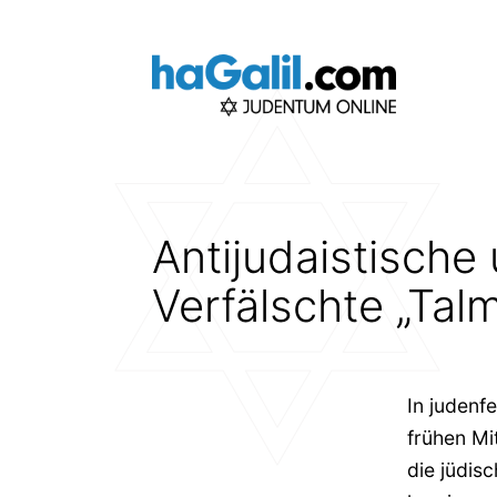
Zum
Inhalt
springen
Antijudaistische
Verfälschte „Tal
In judenf
frühen Mit
die jüdis