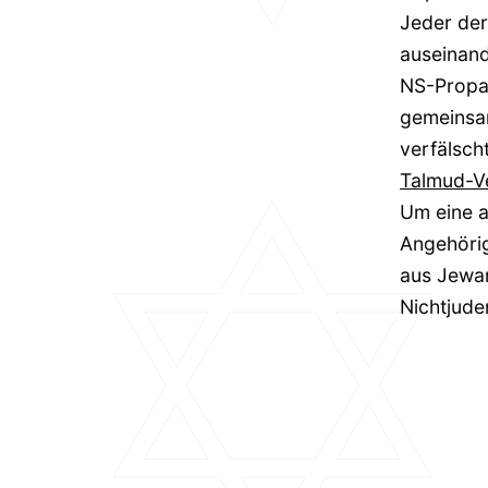
Jeder der
auseinan
NS-Propag
gemeinsam
verfälsch
Talmud-Ve
Um eine a
Angehörig
aus Jewa
Nichtjude