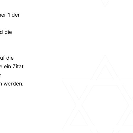
er 1 der
d die
uf die
 ein Zitat
h
n werden.