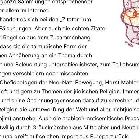
n ganze Sammlungen entsprechender
or allem im Internet.
 handelt es sich bei den „Zitaten“ um
 Fälschungen. Aber auch die echten Zitate
der Regel so aus dem Zusammenhang
 dass sie die talmudische Form der
hen Annäherung an ein Thema durch
n und Beleuchtung unterschiedlichster, zum Teil absur
gen verschleiern oder missachten.
 Chefideologen der Neo-Nazi Bewegung, Horst Mahler
e oft und gern zu Themen der jüdischen Religion. Imme
und seine Gesinnungsgenossen darauf zu sprechen, d
Religion die Unterwerfung der Welt und aller nichtjüdis
ojim) anstrebe. Auch die arabisch-antisemitische Press
itwillig durch Gräuelmärchen aus Mittelalter und Neuzei
en und greift auf solchen Import aus Europa zurück.