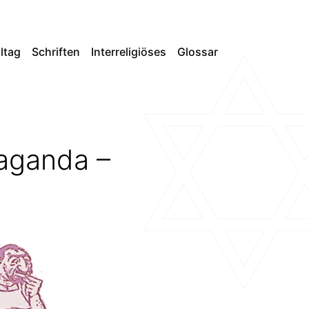
lltag
Schriften
Interreligiöses
Glossar
paganda –