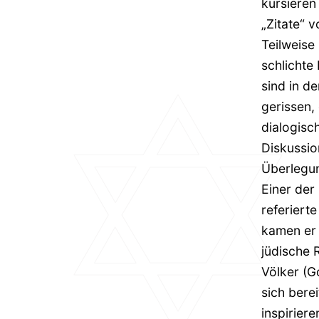
kursiere
„Zitate“ v
Teilweise
schlichte
sind in 
gerissen,
dialogisc
Diskussio
Überlegun
Einer der
referiert
kamen er 
jüdische 
Völker (G
sich bere
inspirier