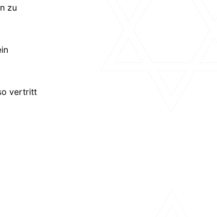
en zu
ein
o vertritt