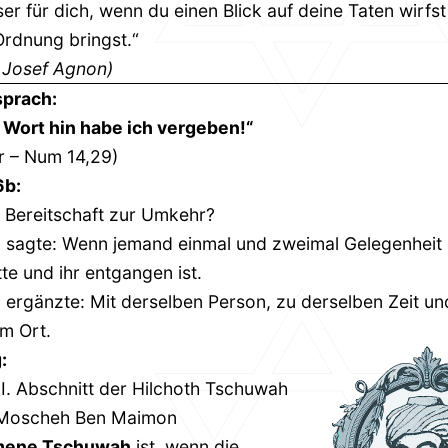
er für dich, wenn du einen Blick auf deine Taten wirfst
 Ordnung bringst.“
 Josef Agnon)
sprach:
 Wort hin habe ich vergeben!“
r – Num 14,29)
6b:
 Bereitschaft zur Umkehr?
 sagte: Wenn jemand einmal und zweimal Gelegenheit 
te und ihr entgangen ist.
 ergänzte: Mit derselben Person, zu derselben Zeit un
m Ort.
:
I. Abschnitt der Hilchoth Tschuwah
Moscheh Ben Maimon
mene Tschuwah
ist, wenn die