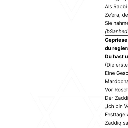
Als Rabbi
Ze’era, d
Sie nahme
(bSanhedr
Gepriesen
du regier
Du hast u
(Die erst
Eine Gesc
Mardochai
Vor Rosch
Der Zaddi
„Ich bin 
Festtage 
Zaddiq sa