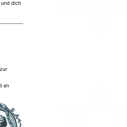
 und dich
zur
d an