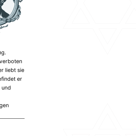
ng.
 verboten
r liebt sie
findet er
k und
agen