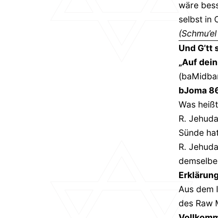
wäre bess
selbst in
(Schmu’el
Und G’tt 
„Auf dein
(baMidba
bJoma 8
Was heißt
R. Jehuda
Sünde hat
R. Jehuda
demselbe
Erklärung
Aus dem I
des Raw 
Vollkom