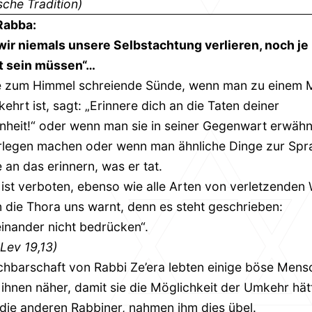
sche Tradition)
Rabba:
ir niemals unsere Selbstachtung verlieren, noch je
 sein müssen“…
ne zum Himmel schreiende Sünde, wenn man zu einem
ehrt ist, sagt: „Erinnere dich an die Taten deiner
heit!“ oder wenn man sie in seiner Gegenwart erwähn
erlegen machen oder wenn man ähnliche Dinge zur Spr
e an das erinnern, was er tat.
s ist verboten, ebenso wie alle Arten von verletzenden
 die Thora uns warnt, denn es steht geschrieben:
 einander nicht bedrücken“.
 Lev 19,13)
chbarschaft von Rabbi Ze’era lebten einige böse Mens
ihnen näher, damit sie die Möglichkeit der Umkehr hät
 die anderen Rabbiner, nahmen ihm dies übel.