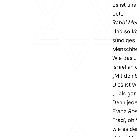
Es ist un
beten
Rabbi Me
Und so kö
sündiges 
Menschhei
Wie das Ja
Israel an
„Mit den 
Dies ist 
„…als gan
Denn jede
Franz Ro
Frag‘, oh
wie es de