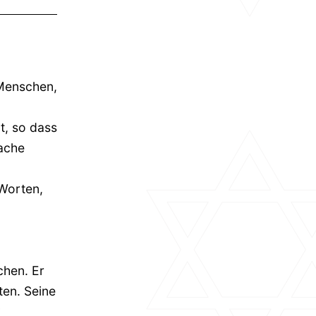
 Menschen,
t, so dass
ache
 Worten,
chen. Er
ten. Seine