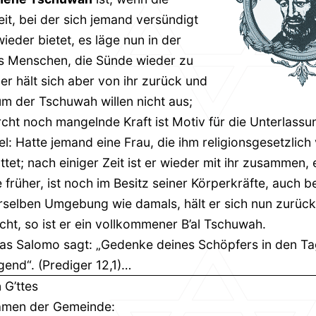
it, bei der sich jemand versündigt
wieder bietet, es läge nun in der
s Menschen, die Sünde wieder zu
er hält sich aber von ihr zurück und
 um der Tschuwah willen nicht aus;
cht noch mangelnde Kraft ist Motiv für die Unterlassu
iel: Hatte jemand eine Frau, die ihm religionsgesetzlich
tet; nach einiger Zeit ist er wieder mit ihr zusammen, e
 früher, ist noch im Besitz seiner Körperkräfte, auch be
erselben Umgebung wie damals, hält er sich nun zurüc
icht, so ist er ein vollkommener B’al Tschuwah.
was Salomo sagt: „Gedenke deines Schöpfers in den T
gend“. (Prediger 12,1)…
G’ttes
amen der Gemeinde: