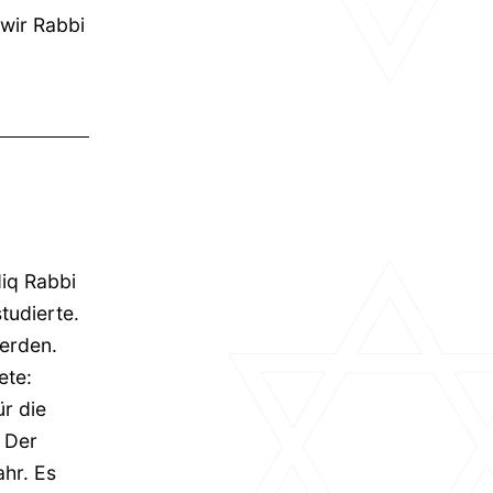
 wir Rabbi
iq Rabbi
tudierte.
erden.
ete:
ür die
 Der
ahr. Es