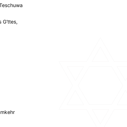
 Teschuwa
 G’ttes,
 Umkehr