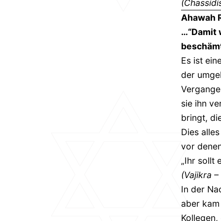
(Chassidi
Ahawah 
…“Damit w
beschämt
Es ist ei
der umgek
Vergangen
sie ihn v
bringt, di
Dies alle
vor denen
„Ihr sollt
(Vajikra –
In der Na
aber kam 
Kollegen,