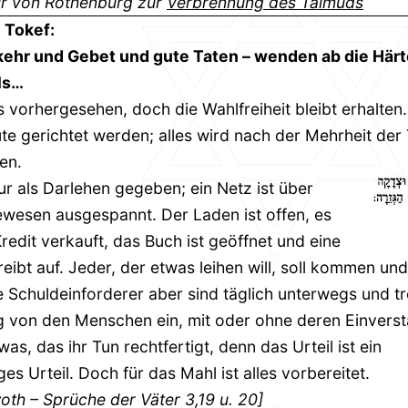
ir von Rothenburg zur
Verbrennung des Talmuds
 Tokef:
ehr und Gebet und gute Taten – wenden ab die Härt
ls…
es vorhergesehen, doch die Wahlfreiheit bleibt erhalten.
üte gerichtet werden; alles wird nach der Mehrheit der
en.
nur als Darlehen gegeben; ein Netz ist über
ewesen ausgespannt. Der Laden ist offen, es
Kredit verkauft, das Buch ist geöffnet und eine
eibt auf. Jeder, der etwas leihen will, soll kommen und
ie Schuldeinforderer aber sind täglich unterwegs und tr
 von den Menschen ein, mit oder ohne deren Einverst
was, das ihr Tun rechtfertigt, denn das Urteil ist ein
es Urteil. Doch für das Mahl ist alles vorbereitet.
woth – Sprüche der Väter 3,19 u. 20]