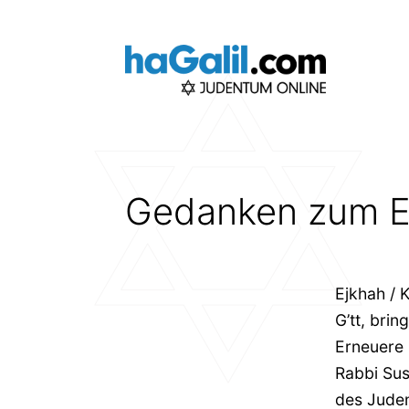
Zum
Inhalt
springen
Gedanken zum E
Ejkhah / K
G’tt, bri
Erneuere 
Rabbi Sus
des Juden