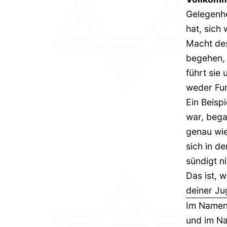
Gelegenhe
hat, sich 
Macht de
begehen, 
führt sie
weder Fur
Ein Beisp
war, begat
genau wie
sich in d
sündigt n
Das ist, 
deiner Ju
Im Namen 
und im N