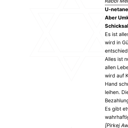
Rabbi Me
U-netane
Aber Umk
Schicksa
Es ist all
wird in G
entschied
Alles ist 
allen Leb
wird auf 
Hand schr
leihen. D
Bezahlung
Es gibt et
wahrhaftig
[Pirkej A