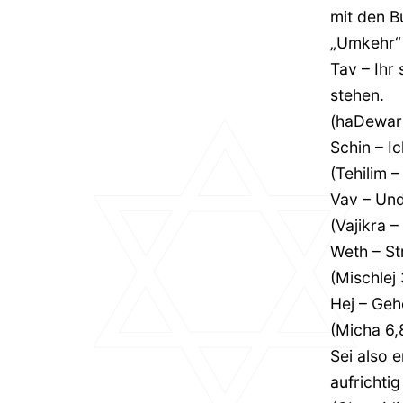
mit den B
„Umkehr“ 
Tav – Ihr 
stehen.
(haDewari
Schin – I
(Tehilim –
Vav – Und
(Vajikra –
Weth – St
(Mischlej 
Hej – Geh
(Micha 6,
Sei also 
aufrichtig 