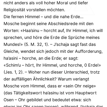
nicht anders als voll hoher Moral und tiefer
Religiosität vorstellen möchten.
Die fernen Himmel – und die nahe Erde…
Mosche beginnt seine Abschiedsrede mit den
Worten: «Haa’sinu – horcht auf, Ihr Himmel, ich will
sprechen, und höre die Erde die Sprüche meines
Mundes!» (5. M. 32, 1). – J’schaja sagt fast das
Gleiche, wendet sich jedoch mit der Aufforderung,
ha’asini – horche, an die Erde; er sagt:
«Schim’u – hört, Ihr Himmel, und horche, 0 Erde!»
(Jes. 1, 2). – Woher nun dieser Unterschied, trotz
der auffälligen Ähnlichkeit? Warum verlangt
Mosche vom Himmel, dass er «sein Ohr neige»
(das Tätigkeitswort ha’asinu ist vom Hauptwort
Osen – Ohr gebildet und bedeutet etwa: sich
etwas ins Ohr sagen lassen), während J’schaja das