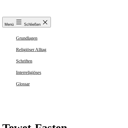
Zum
Inhalt
springen
Menü
Schließen
Grundlagen
Religiöser Alltag
Schriften
Interreligiöses
Glossar
Tewet-Fasten