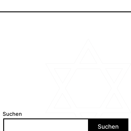
ation
Suchen
Suchen