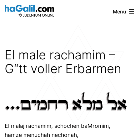
Zum
Menü
Inhalt
springen
El male rachamim –
G“tt voller Erbarmen
El malaj rachamim, schochen baMromim,
hamze menuchah nechonah,