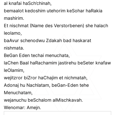
al knafai haSch’chinah,
bemaalot kedoshim utehorim keSohar haRakia
mashirim.
Et nischmat (Name des Verstorbenen) she halach
leolamo,
baAvur schenodwu Zdakah bad haskarat
nishmata.
BeGan Eden techai menuchata,
laChen Baal haRachamim jastirehu beSeter knafaw
leOlamim,
wejitzror biZror haChajim et nichmatah,
Adonaj hu Nachlatam, beGan-Eden tehe
Menuchatam,
wejanuchu beSchalom alMischkavah.
Wenomar: Amejn.